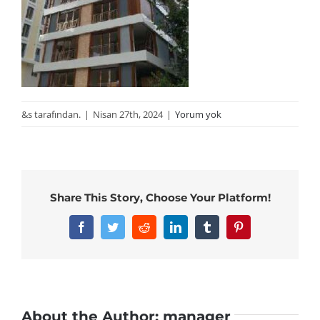
&s tarafından.
|
Nisan 27th, 2024
|
Yorum yok
Share This Story, Choose Your Platform!
Facebook
Twitter
Reddit
LinkedIn
Tumblr
Pinterest
About the Author:
manager