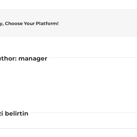
ry, Choose Your Platform!
uthor:
manager
zi belirtin