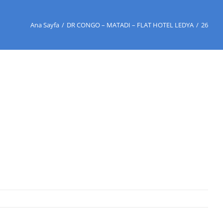
Ana Sayfa
/
DR CONGO – MATADI – FLAT HOTEL LEDYA
/
26