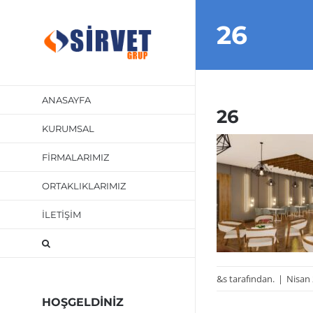
Skip
26
to
content
ANASAYFA
26
KURUMSAL
FİRMALARIMIZ
ORTAKLIKLARIMIZ
İLETİŞİM
&s tarafından.
|
Nisan 
HOŞGELDİNİZ