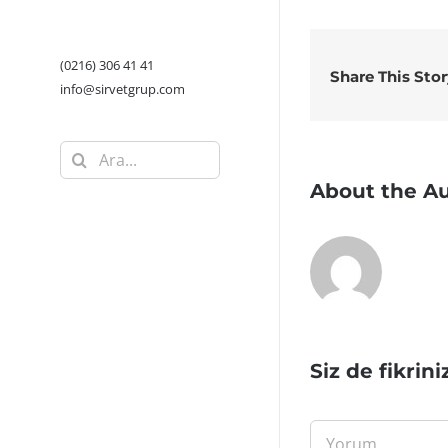
(0216) 306 41 41
Share This Sto
info@sirvetgrup.com
Ara:
About the A
Siz de fikrini
Yorum