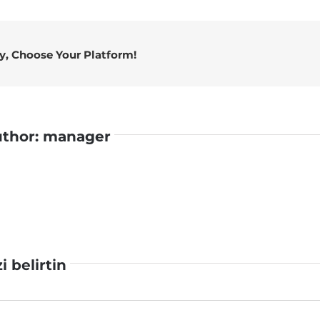
ry, Choose Your Platform!
uthor:
manager
zi belirtin