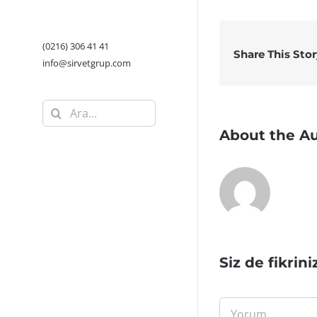
(0216) 306 41 41
Share This Sto
info@sirvetgrup.com
Ara:
About the A
Siz de fikrini
Yorum