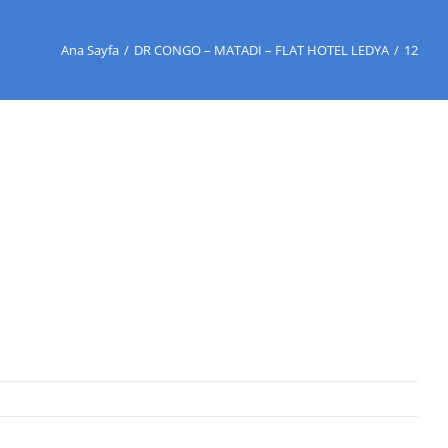
Ana Sayfa
/
DR CONGO – MATADI – FLAT HOTEL LEDYA
/
12