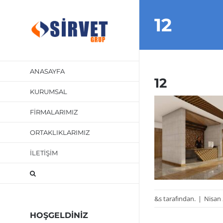
Skip
12
to
content
ANASAYFA
12
KURUMSAL
FİRMALARIMIZ
ORTAKLIKLARIMIZ
İLETİŞİM
&s tarafından.
|
Nisan 
HOŞGELDİNİZ