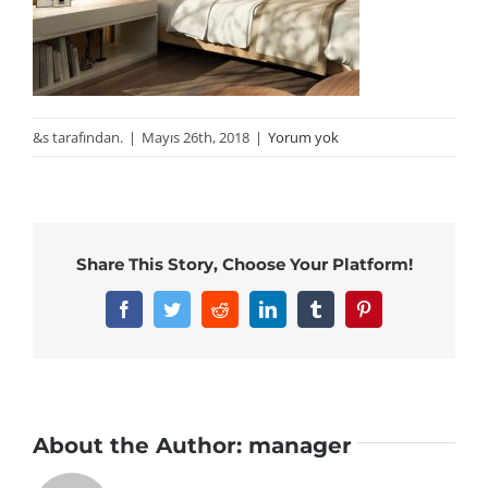
&s tarafından.
|
Mayıs 26th, 2018
|
Yorum yok
Share This Story, Choose Your Platform!
Facebook
Twitter
Reddit
LinkedIn
Tumblr
Pinterest
About the Author:
manager