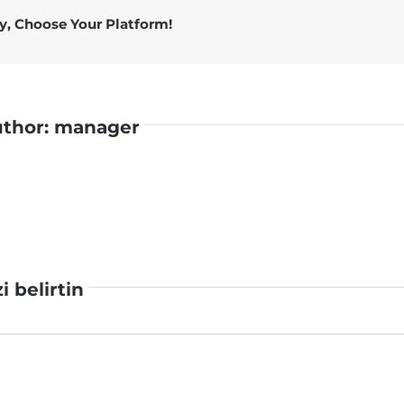
ry, Choose Your Platform!
uthor:
manager
zi belirtin