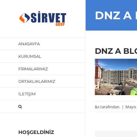
Skip
DNZ A B
to
content
ANASAYFA
DNZ A BLOK
KURUMSAL
FİRMALARIMIZ
ORTAKLIKLARIMIZ
İLETİŞİM
&s tarafından.
|
Mayıs 
HOŞGELDİNİZ