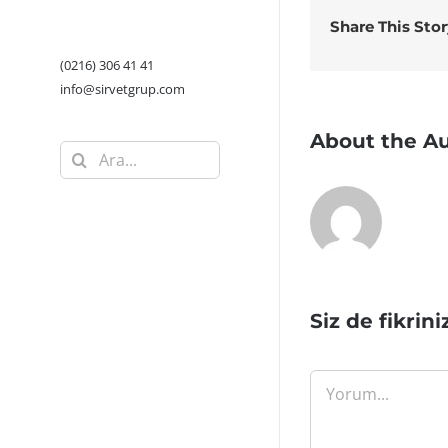
Share This Sto
(0216) 306 41 41
info@sirvetgrup.com
About the A
Ara:
Siz de fikrini
Yorum