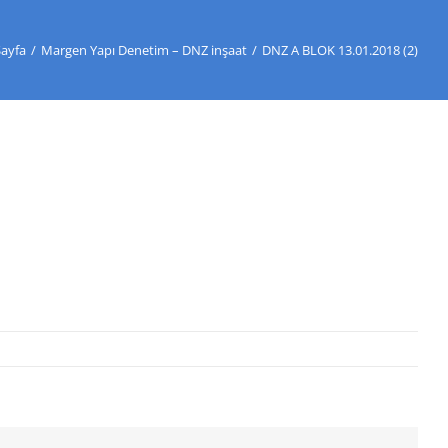
Sayfa
/
Margen Yapı Denetim – DNZ inşaat
/
DNZ A BLOK 13.01.2018 (2)