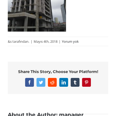
&s tarafından.
|
Mayıs 4th, 2018
|
Yorum yok
Share This Story, Choose Your Platform!
Facebook
Twitter
Reddit
LinkedIn
Tumblr
Pinterest
About the Author:
manager