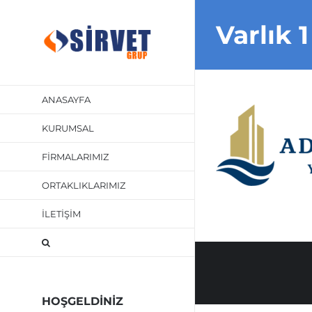
Skip
Varlık 1
to
content
ANASAYFA
KURUMSAL
FİRMALARIMIZ
ORTAKLIKLARIMIZ
İLETİŞİM
HOŞGELDİNİZ