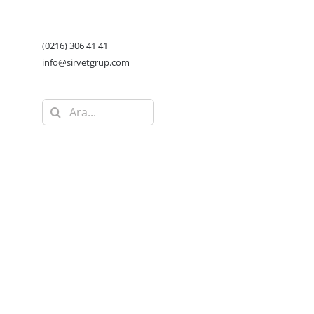
(0216) 306 41 41
info@sirvetgrup.com
Ara: