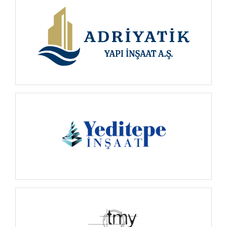
İNCELE
İNCELE