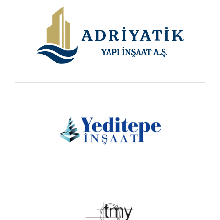
İNCELE
İNCELE