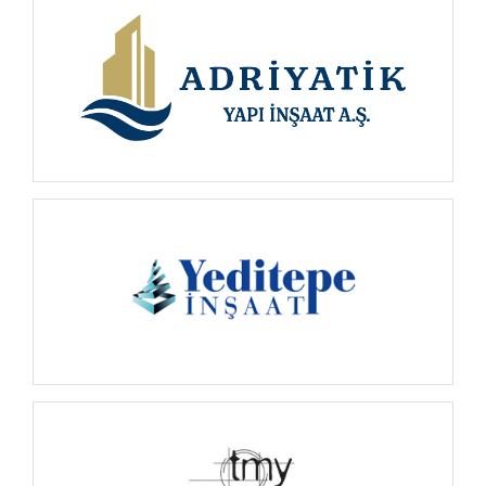
İNCELE
İNCELE